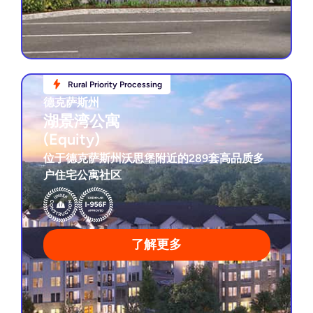
Rural Priority Processing
Rural Priority Processing
德克萨斯州
德克萨斯州
湖景湾公寓
湖景湾公寓
(Equity)
(Equity)
位于德克萨斯州沃思堡附近的289套高品质多
户住宅公寓社区
4.0%优先回报
3年目标投资期
施工中
稀缺滨水黄金地段
了解更多
查看项目