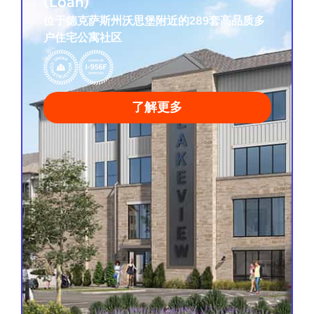
(Loan)
(Loan)
位于德克萨斯州沃思堡附近的289套高品质多
户住宅公寓社区
3年贷款期
施工中
建设完工担保
稀缺滨水黄金地段
了解更多
查看项目