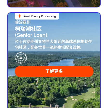
Rural Priority Processing
Rural Priority Processing
佐治亚州
佐治亚州
柯瑞湖社区
柯瑞湖社区
(Senior Loan)
(Senior Loan)
位于佐治亚州亚特兰大附近的高端总体规划住
宅社区，配备世界一流的生活配套设施
担保高级贷款
4年贷款期
项目建设中
屡获殊荣的高尔夫球场
了解更多
查看项目