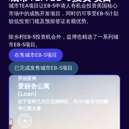
城市TEA项目让EB-5申请人有机会投资美国核心
市场中的成熟开发项目，同时仍可享受EB-5计划
较低投资门槛及预留签证名额优势。
除乡村EB-5投资机会外，益博也精选了一系列城
市EB-5项目。
在售城市EB-5项目
已完成发售城市EB-5项目
乔治亚州
乔治亚州
爱丽舍公寓
爱丽舍公寓
(Loan)
(Loan)
位于亚特兰大巴克海特区、共194套住宅的豪
华公寓大楼
贷款还款担保
3年贷款期
由开德集团开发