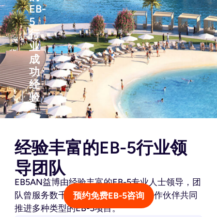
EB-
5
行
业
成
功
经
验
经验丰富的EB-5行业领
导团队
EB5AN益博由经验丰富的EB-5专业人士领导，团
队曾服务数千名投资者，并与开发合作伙伴共同
预约免费EB-5咨询
推进多种类型的EB-5项目。