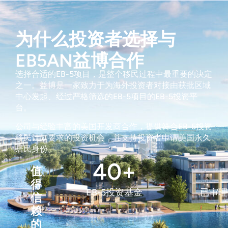
为什么投资者选择与
EB5AN益博合作
选择合适的EB-5项目，是整个移民过程中最重要的决定
之一。益博是一家致力于为海外投资者对接由获批区域
中心发起、经过严格筛选的EB-5项目的EB-5投资平
台。
公司与经验丰富的美国开发商合作，提供符合
EB-5
投资
移民计划要求的投资机会，并支持投资者申请美国永久
居民身份。
40+
值
得
EB-5投资基金
已审理
信
赖
的