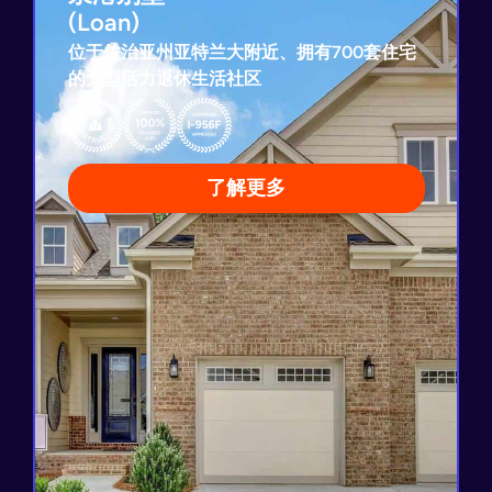
(Loan)
(Loan)
位于佐治亚州亚特兰大附近、拥有700套住宅
的大型活力退休生活社区
I-956F示范项目申请已获批
贷款还款担保
已创造全部所需就业
已售出超200套别墅
了解更多
查看项目