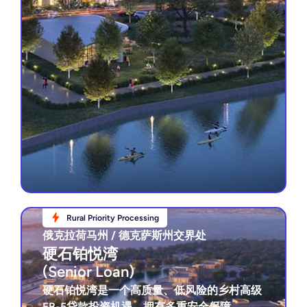
Rural Priority Processing
Rural Priority Processing
俄克拉荷马州 / 德克萨斯州交界处
俄克拉荷马州 / 德克萨斯州交界处
硬石铂悦湾
硬石铂悦湾
(Senior Loan)
(Senior Loan)
硬石铂悦湾是一个高质量、低风险的乡村高级
EB-5贷款投资机遇，拥有多重安全保障