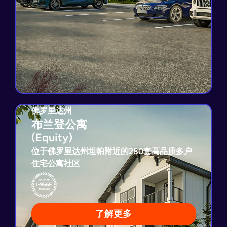
佛罗里达州
佛罗里达州
布兰登公寓
布兰登公寓
(Equity)
(Equity)
位于佛罗里达州坦帕附近的280套高品质多户
住宅公寓社区
I-956F示范项目申请已获批
5.0%优先回报
3年目标投资期
经市场验证的多户住宅开发模式
了解更多