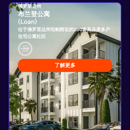
佛罗里达州
佛罗里达州
布兰登公寓
布兰登公寓
(Loan)
(Loan)
位于佛罗里达州坦帕附近的280套高品质多户
住宅公寓社区
I-956F示范项目申请已获批
贷款还款担保
3年贷款期
经市场验证的多户住宅开发模式
了解更多
查看项目