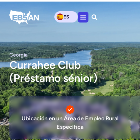
ES
Georgia
Currahee Club
(Préstamo sénior)
Ubicación en un Área de Empleo Rural
Específica