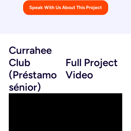
Speak With Us About This Project
Currahee
Club
Full Project
(Préstamo
Video
sénior)