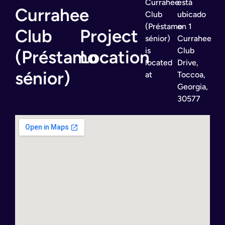
Currahee
está
Currahee
Club
ubicado
(Préstamo
en 1
Club
Project
sénior)
Currahee
is
Club
(Préstamo
Location
located
Drive,
sénior)
at
Toccoa,
Georgia,
30577