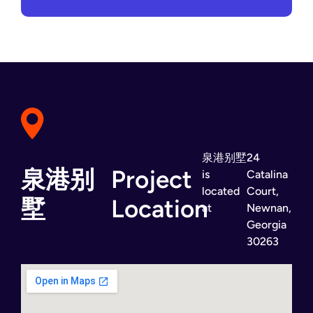
泉港别墅
24
泉港别
Project
is
Catalina
located
Court,
墅
Location
at
Newnan,
Georgia
30263