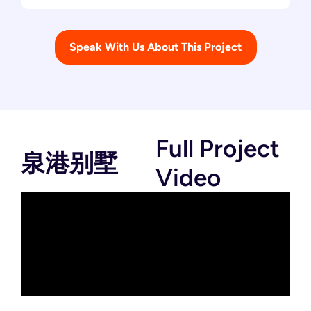
Speak With Us About This Project
Full Project
泉港别墅
Video