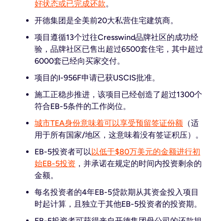
好状态或已完成还款
。
开德集团是全美前20大私营住宅建筑商。
项目遵循13个过往Cresswind品牌社区的成功经
验，品牌社区已售出超过6500套住宅，其中超过
6000套已经向买家交付。
项目的I-956F申请已获USCIS批准。
施工正稳步推进，该项目已经创造了超过1300个
符合EB-5条件的工作岗位。
城市TEA身份意味着可以享受预留签证份额
（适
用于所有国家/地区，这意味着没有签证积压）。
EB-5投资者可以
以低于$80万美元的金额进行初
始EB-5投资
，并承诺在规定的时间内投资剩余的
金额。
每名投资者的4年EB-5贷款期从其资金投入项目
时起计算，且独立于其他EB-5投资者的投资期。
EB-5投资者可获得来自开德集团母公司的还款担