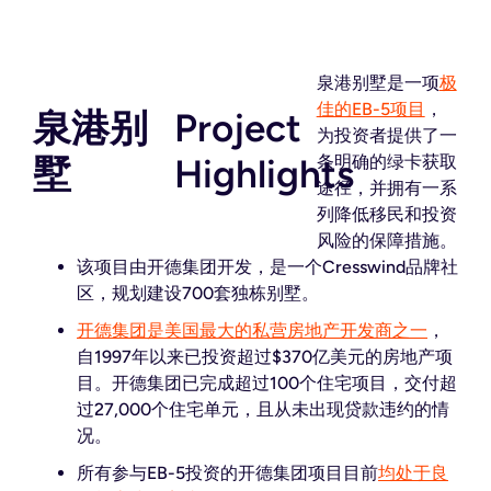
泉港别墅是一项
极
佳的EB-5项目
，
泉港别
Project
为投资者提供了一
墅
Highlights
条明确的绿卡获取
途径，并拥有一系
列降低移民和投资
风险的保障措施。
该项目由开德集团开发，是一个Cresswind品牌社
区，规划建设700套独栋别墅。
开德集团是美国最大的私营房地产开发商之一
，
自1997年以来已投资超过$370亿美元的房地产项
目。开德集团已完成超过100个住宅项目，交付超
过27,000个住宅单元，且从未出现贷款违约的情
况。
所有参与EB-5投资的开德集团项目目前
均处于良