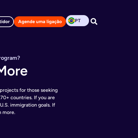
PT
tidor
Agende uma ligação
Program?
More
projects for those seeking
70+ countries. If you are
.S. immigration goals. If
n more.