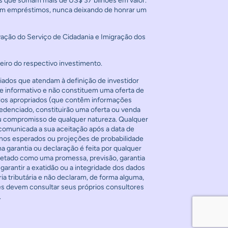
ios que somam mais de US$ 37 bilhões em valor.
s em empréstimos, nunca deixando de honrar um
vação do Serviço de Cidadania e Imigração dos
eiro do respectivo investimento.
ados que atendam à definição de investidor
e informativo e não constituem uma oferta de
ulos apropriados (que contêm informações
redenciado, constituirão uma oferta ou venda
ou compromisso de qualquer natureza. Qualquer
comunicada a sua aceitação após a data de
rnos esperados ou projeções de probabilidade
ma garantia ou declaração é feita por qualquer
pretado como uma promessa, previsão, garantia
garantir a exatidão ou a integridade dos dados
a tributária e não declaram, de forma alguma,
res devem consultar seus próprios consultores
.