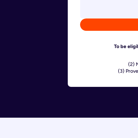
To be elig
(2) 
(3) Prov