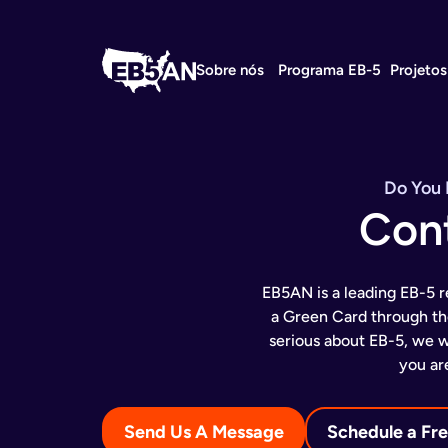
Sobre nós
Programa EB-5
Projetos
Do You 
Con
EB5AN is a leading EB-5 r
a Green Card through the
serious about EB-5, we w
you ar
Send Us A Message
Schedule a Fre