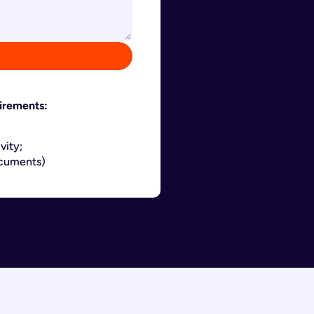
uirements:
vity;
ocuments)