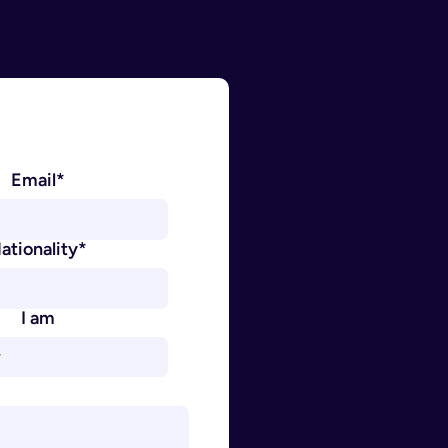
Email*
ationality*
I am