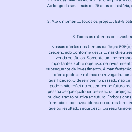
1. Uma das maiores incorporadoras privadas do
Ao longo de seus mais de 25 anos de história
2. Até o momento, todos os projetos EB-5 pat
3. Todos os retornos de investi
Nossas ofertas nos termos da Regra 506(c)
credenciado conforme descrito nas diretrize
venda de títulos. Somente um memorando 
importantes sobre objetivos de investimento
subsequente de investimento. A manifestação 
oferta pode ser retirada ou revogada, se
qualificação. O desempenho passado não gara
podem não refletir o desempenho futuro real. 
pessoa de que qualquer previsão ou projeção 
ou declaração relativa ao futuro. Embora cons
fornecidos por investidores ou outros tercei
que os resultados aqui descritos resultarão 