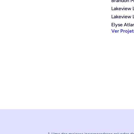
Brandon M
Lakeview L
Lakeview 
Elyse Atla
Ver Proje