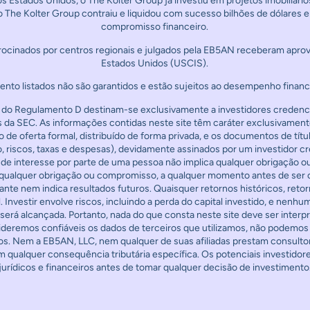
s Estados Unidos, o The Kolter Group já investiu em projetos imobiliár
, o The Kolter Group contraiu e liquidou com sucesso bilhões de dólare
compromisso financeiro.
rocinados por centros regionais e julgados pela EB5AN receberam apro
Estados Unidos (USCIS).
mento listados não são garantidos e estão sujeitos ao desempenho financ
 do Regulamento D destinam-se exclusivamente a investidores credenci
s da SEC. As informações contidas neste site têm caráter exclusivament
de oferta formal, distribuído de forma privada, e os documentos de tít
, riscos, taxas e despesas), devidamente assinados por um investidor c
de interesse por parte de uma pessoa não implica qualquer obrigação 
m qualquer obrigação ou compromisso, a qualquer momento antes de ser 
nte nem indica resultados futuros. Quaisquer retornos históricos, reto
Investir envolve riscos, incluindo a perda do capital investido, e nenhu
será alcançada. Portanto, nada do que consta neste site deve ser inter
ideremos confiáveis os dados de terceiros que utilizamos, não podemos 
ros. Nem a EB5AN, LLC, nem qualquer de suas afiliadas prestam consultori
em qualquer consequência tributária específica. Os potenciais investido
jurídicos e financeiros antes de tomar qualquer decisão de investimento