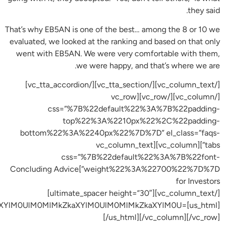
JTI3cyUyMHdoZXJlJTIwd2UlMjBjYW4lMjBzdWNjZWVkLiUz