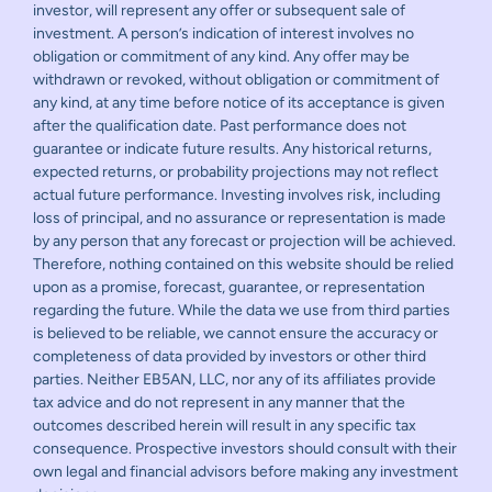
investor, will represent any offer or subsequent sale of
investment. A person’s indication of interest involves no
obligation or commitment of any kind. Any offer may be
withdrawn or revoked, without obligation or commitment of
any kind, at any time before notice of its acceptance is given
after the qualification date. Past performance does not
guarantee or indicate future results. Any historical returns,
expected returns, or probability projections may not reflect
actual future performance. Investing involves risk, including
loss of principal, and no assurance or representation is made
by any person that any forecast or projection will be achieved.
Therefore, nothing contained on this website should be relied
upon as a promise, forecast, guarantee, or representation
regarding the future. While the data we use from third parties
is believed to be reliable, we cannot ensure the accuracy or
completeness of data provided by investors or other third
parties. Neither EB5AN, LLC, nor any of its affiliates provide
tax advice and do not represent in any manner that the
outcomes described herein will result in any specific tax
consequence. Prospective investors should consult with their
own legal and financial advisors before making any investment