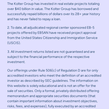
The Kolter Group has invested in real estate projects totaling
over $40 billion in value. The Kolter Group has borrowed and
successfully repaid billions of dollars over its 28+ year history
and has never failed to repay a loan.
2. To date, all adjudicated regional center sponsored EB-5
projects offered by EB5AN have received project approval
from the United States Citizenship and Immigration Service
(USCIS).
3. All investment returns listed are not guaranteed and are
subject to the financial performance of the respective
investment.
Our offerings under Rule 506(c) of Regulation D are for only
accredited investors who meet the definition of an accredited
investor as described by SEC guidelines. The information on
this website is solely educational and is not an offer for the
sale of securities. Only a formal, privately distributed offering
memorandum and appropriate securities documents (that
contain important information about investment objectives,
risks, fees, and expenses), fully executed by an accredited