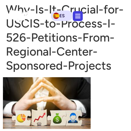
Why-Is-It-Crucial-for-
ES
USCIS-to-Process-I-
526-Petitions-From-
Regional-Center-
Sponsored-Projects