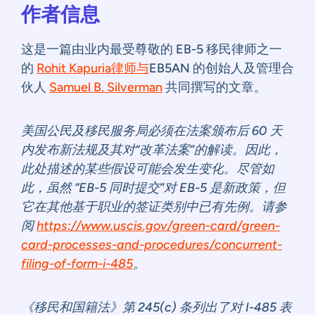
作者信息
这是一篇由业内最受尊敬的 EB-5 移民律师之一
的
Rohit Kapuria律师与
EB5AN 的创始人及管理合
伙人
Samuel B. Silverman
共同撰写的文章。
美国公民及移民服务局必须在法案颁布后 60 天
内发布新法规及其对“改革法案”的解读。因此，
此处描述的某些假设可能会发生变化。尽管如
此，虽然 “EB-5 同时提交”对 EB-5 是新政策，但
它在其他基于职业的签证类别中已有先例。请参
阅
https://www.uscis.gov/green-card/green-
card-processes-and-procedures/concurrent-
filing-of-form-i-485
。
《移民和国籍法》第 245(c) 条列出了对 I-485 表