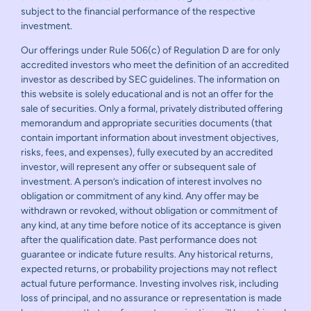
subject to the financial performance of the respective
investment.
Our offerings under Rule 506(c) of Regulation D are for only
accredited investors who meet the definition of an accredited
investor as described by SEC guidelines. The information on
this website is solely educational and is not an offer for the
sale of securities. Only a formal, privately distributed offering
memorandum and appropriate securities documents (that
contain important information about investment objectives,
risks, fees, and expenses), fully executed by an accredited
investor, will represent any offer or subsequent sale of
investment. A person’s indication of interest involves no
obligation or commitment of any kind. Any offer may be
withdrawn or revoked, without obligation or commitment of
any kind, at any time before notice of its acceptance is given
after the qualification date. Past performance does not
guarantee or indicate future results. Any historical returns,
expected returns, or probability projections may not reflect
actual future performance. Investing involves risk, including
loss of principal, and no assurance or representation is made